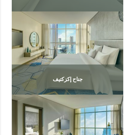
جناح إكزكتيف