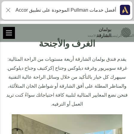
أفضل خدمات Pullman الموجودة على تطبيق Accor
بولمان
الصفحة الرئيسية
الشارقة
الغرف والأجنحة
الغرف والأجنحة
يقدم فندق بولمان الشارقة أربعة مستويات من الراحة المثالية:
غرفة سوبيريور وغرفة ديلوكس وجناح إكزكتيف وجناح ديلوكس.
سيبهرك كل خيار بالتأكيد من خلال وسائل الراحة عالية التقنية
والمناظر المطلة على أفق الشارقة أو شواطئ الخان المتلألئة،
فنحن نضع المعايير المثالية لتلبية كافة احتياجاتك سواءً كنت تريد
العمل أو الترفيه.