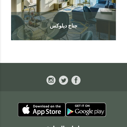
جناح ديلوكس